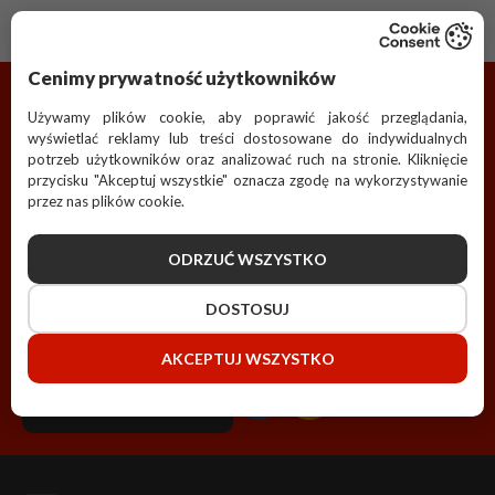
Cenimy prywatność użytkowników
Polska Grupa Zakupowa Kupiec Sp. z o.o.
Używamy plików cookie, aby poprawić jakość przeglądania,
wyświetlać reklamy lub treści dostosowane do indywidualnych
44-240 Żory, ul. Rozwojowa 2 Bud. C
potrzeb użytkowników oraz analizować ruch na stronie. Kliknięcie
przycisku "Akceptuj wszystkie" oznacza zgodę na wykorzystywanie
przez nas plików cookie.
Telefon / Fax
32 440 21 77
ODRZUĆ WSZYSTKO
Adres e-mail
DOSTOSUJ
biuro@pgzkupiec.pl
AKCEPTUJ WSZYSTKO
ZAPYTAJ
NAS ONLINE